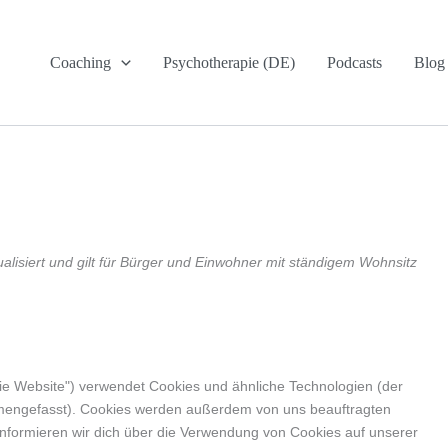
Consent
Consent
Consent
Consent
Consent
Consent
Consent
Consent
Consent
Consent
Consent
Consent
Consent
Consent
Consent
Consent
Statistiken
Marketing
to
to
to
to
to
to
to
to
to
to
to
to
to
to
to
to
service
service
service
service
service
service
service
service
service
service
service
service
service
service
service
service
Coaching
Psychotherapie (DE)
Podcasts
Blog
wordpress
google-
elementor
google-
google-
vimeo
youtube
facebook
twitter
linkedin
whatsapp
tiktok
complianz
atlassian-
intercom-
sonstiges
analytics
fonts
maps
jira-
messenger
servicedesk
ualisiert und gilt für Bürger und Einwohner mit ständigem Wohnsitz
ie Website") verwendet Cookies und ähnliche Technologien (der
ammengefasst). Cookies werden außerdem von uns beauftragten
informieren wir dich über die Verwendung von Cookies auf unserer