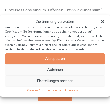
Einzelsessions sind im „Offenen Ent-Wicklungsraum“
möglich.
Zustimmung verwalten
Um dir ein optimales Erlebnis zu bieten, verwenden wir Technologien wie
Cookies, um Geräteinformationen zu speichern und/oder darauf
Mehr erfahren
zuzugreifen. Wenn du diesen Technologien zustimmst, können wir Daten
wie das Surfverhalten oder eindeutige IDs auf dieser Website verarbeiten.
Wenn du deine Zustimmung nicht erteilst oder zurückziehst, können
bestimmte Merkmale und Funktionen beeinträchtigt werden.
Psycho-therapie
Akzeptieren
Einzelbegleitung im psychotherapeutischen Bereich
Ablehnen
mit ganzheitlichen Therapiemethoden für KlientInnen
mit Wohnsitz in Deutschland.
Einstellungen ansehen
Cookie-Richtlinie
Datenschutz
Impressum
Mehr erfahren