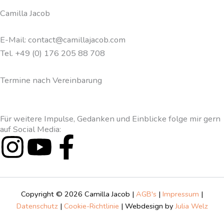
Camilla Jacob
E-Mail: contact@camillajacob.com
Tel. +49 (0) 176 205 88 708
Termine nach Vereinbarung
Für weitere Impulse, Gedanken und Einblicke folge mir gern
auf Social Media:
I
Y
F
n
o
a
s
u
c
Copyright © 2026 Camilla Jacob |
AGB's
|
Impressum
|
Datenschutz
|
Cookie-Richtlinie
| Webdesign by
Julia Welz
t
t
e