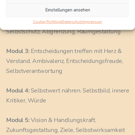
Selbstkontakt, innere Klarheit
Einstellungen ansehen
Modul 2:
Grenzen setzen – Räume öffnen.
Cookie-Richtlinie
Datenschutz
Impressum
Selbstschutz, Abgrenzung, Raumgestaltung
Modul 3:
Entscheidungen treffen mit Herz &
Verstand. Ambivalenz, Entscheidungsfreude,
Selbstverantwortung
Modul 4:
Selbstwert nähren. Selbstbild, innere
Kritiker, Würde
Modul 5:
Vision & Handlungskraft.
Zukunftsgestaltung, Ziele, Selbstwirksamkeit