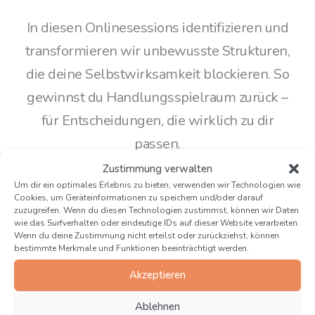
In diesen Onlinesessions identifizieren und
transformieren wir unbewusste Strukturen,
die deine Selbstwirksamkeit blockieren. So
gewinnst du Handlungsspielraum zurück –
für Entscheidungen, die wirklich zu dir
passen.
Zustimmung verwalten
Um dir ein optimales Erlebnis zu bieten, verwenden wir Technologien wie
Cookies, um Geräteinformationen zu speichern und/oder darauf
zuzugreifen. Wenn du diesen Technologien zustimmst, können wir Daten
Folgende Module stehen
wie das Surfverhalten oder eindeutige IDs auf dieser Website verarbeiten.
Wenn du deine Zustimmung nicht erteilst oder zurückziehst, können
zur Auswahl:
bestimmte Merkmale und Funktionen beeinträchtigt werden.
Akzeptieren
Modul 1
: Die innere Stimme hören. Intuition,
Ablehnen