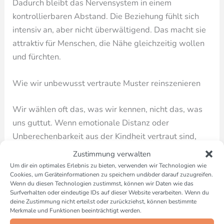
Dadurch bleibt das Nervensystem in einem
kontrollierbaren Abstand. Die Beziehung fühlt sich
intensiv an, aber nicht überwältigend. Das macht sie
attraktiv für Menschen, die Nähe gleichzeitig wollen
und fürchten.
Wie wir unbewusst vertraute Muster reinszenieren
Wir wählen oft das, was wir kennen, nicht das, was
uns guttut. Wenn emotionale Distanz oder
Unberechenbarkeit aus der Kindheit vertraut sind,
fühlt sich genau das später „richtig“ an. Dadurch
Zustimmung verwalten
reinszenieren wir alte Muster, ohne es zu merken.
Um dir ein optimales Erlebnis zu bieten, verwenden wir Technologien wie
Cookies, um Geräteinformationen zu speichern und/oder darauf zuzugreifen.
Erst durch Bewusstsein können wir diese Dynamiken
Wenn du diesen Technologien zustimmst, können wir Daten wie das
durchbrechen.
Surfverhalten oder eindeutige IDs auf dieser Website verarbeiten. Wenn du
deine Zustimmung nicht erteilst oder zurückziehst, können bestimmte
Merkmale und Funktionen beeinträchtigt werden.
Wir wiederholen alte Erfahrungen, um sie „endlich