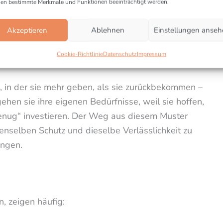
en bestimmte Merkmale und Funktionen beeinträchtigt werden.
ichere Beziehungen geraten, erleben eine innere
e und der Angst, diese Nähe zu verlieren. Sie
Akzeptieren
Ablehnen
Einstellungen anse
er Rückzug, weil ihr System gelernt hat,
Cookie-Richtlinie
Datenschutz
Impressum
s oder emotionale Präsenz zu sichern.
e, in der sie mehr geben, als sie zurückbekommen –
ehen sie ihre eigenen Bedürfnisse, weil sie hoffen,
„genug“ investieren. Der Weg aus diesem Muster
denselben Schutz und dieselbe Verlässlichkeit zu
ingen.
, zeigen häufig: